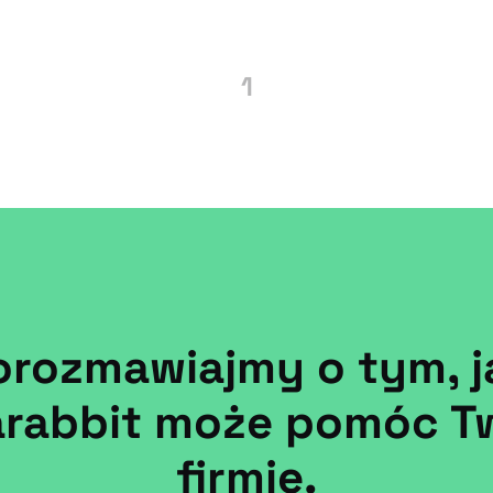
1
orozmawiajmy o tym, j
arabbit może pomóc Tw
firmie.