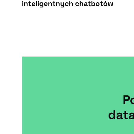
inteligentnych chatbotów
P
dat