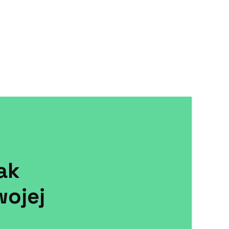
ak
ojej